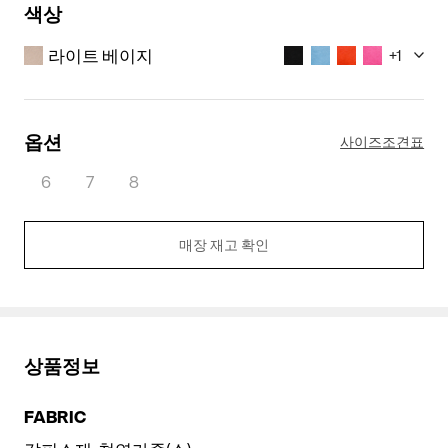
색상
라이트 베이지
+
1
옵션
사이즈조견표
6
7
8
매장 재고 확인
라이트 베이지
블랙
블루
오렌지
상품정보
FABRIC