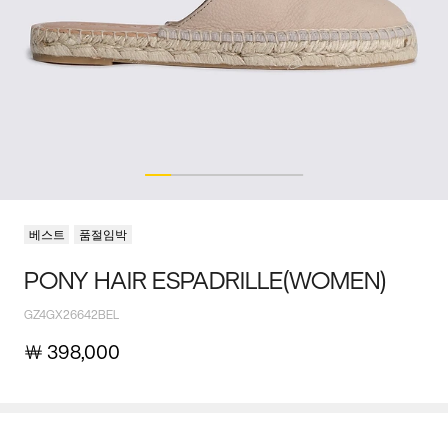
베스트
품절임박
PONY HAIR ESPADRILLE(WOMEN)
GZ4GX26642BEL
￦
398,000