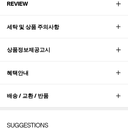
REVIEW
세탁 및 상품 주의사항
상품정보제공고시
천연 가죽 제품으로 착용 및 보관시 습기나 물에 노출되지 않는
것이 좋으며, 물에 닿았을 경우 마른 수건으로 닦아주고 서늘한
성별
여성
곳에서 말려주는 것이 좋다.
혜택안내
소재
갑피소재: 천연가죽(소) 창소재:
러버
포인트
최대
19,900
P 적립
배송 / 교환 / 반품
색상
핑크, 오렌지, 블루, 라이트 베이지,
*할인적용과 실 결제 금액에 따라 최종 적립
블랙
포인트는 다를 수 있습니다.
혜택
월
66,333
원 결제(*
6
개월 할부 시)
치수
상품상세설명참조
배송안내
SUGGESTIONS
자세히 보기