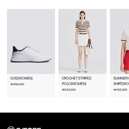
무게
430g
배송기간(물류센터)
교환/반품안내
본 상품은 오프라인 매장과 동시에 판매하는 상품이므로, 주문 접
시즌
사계절
배송비
수 및 상품 준비 도중 판매가 증가하여 발송지연 또는 품절 될 수
무료배송
(
3만원 이상 구매 시, 무료
)
교환 및 반품은 상품수령 후 7일 이내에 요청 하셔야 하며, 수선 및
수선품 접수 안내
있으니 양해 부탁드립니다. 배송이 지연되는 경우 고객님께 빠르
제조자
PETER MILLAR UK LTD
착용상태가 없는 사용하지 않은 상품이어야 합니다.
게 안내 할 수 있도록 노력하겠습니다. [물류센터배송]
(수입품의 경우
단순 변심으로 인한 교환 및 반품 요청시 왕복 또는 편도 배송비
제품을 구입하신 매장 또는 인근 G/FORE 매장(직영점, 백화점,
결제완료 후 평균 3~5일(휴일 및 공휴일제외) 이내에 배송됩니다.
수입자를 함께 표기)
는 고객님 부담입니다.
할인점 등)을 통하여 수선 접수가 가능합니다.
물류센터 내 상품 부족시, 상품이 있는 타매장에서 이동받아 배송
맞교환은 불가능하며, 수령하신 상품이 물류센터로 입고된 후 요
매장 접수 시 수선 방법 및 비용에 대해 1차적으로 상담을 받으실
제조국
스페인
하므로 평균 배송일보다 1~2일이 지연될 수 있습니다.
청하신 교환상품이 배송됩니다.
수 있습니다.
사이즈 교환만 가능하며 컬러 교환을 원하실 경우, 기존 상품 반
취급시
상품상세설명참조
배송지역
G/FORE 공식사이트에서 구매하신 상품은 서비스센터로 택배 접
품 후 재 주문이 필요합니다.
주의사항
수만 가능합니다.
전국배송 가능 (제주도나 기타도서 지방은 별도의 요금이 부과됩
G.112(WOMEN)
CROCHET STRIPED
SUMMER 
반품에 의한 선환불은 불가능 하며, 반품 상품이 물류센터로 입고
수선 요청 제품과 함께 간단한 수선 내용 및 연락처를 작성한 메
니다.)
POLO(WOMEN)
SHIRT(W
￦
498,000
품질보증기준
코오롱인더스트리㈜Fnc부문
된 후 상품의 이상 유무를 확인한 후에 환불처리 해드립니다.
모를 동봉하여 보내주시기 바랍니다. (택배비는 선불 지급입니
￦
540,000
￦
450,000
편의점 픽업 가능 상품에 한하여 주문 시 배송 주소에 원하시는
제품의 품질보증기간은
다.)
GS25 편의점을 선택하여 수령 가능하며 상품 도착 시 문자로 안
1. 교환 & 반품시 주의사항
구입일로부터 1년, 입점사 제품의
내해 드립니다. (편의점 픽업 상품은 배송완료 후 6일 이내 수령
경우, 업체마다 다를 수 있음 그 외
교환 및 반품은 제품 수령 후 7일 이내에 가능합니다.
해야하며, 기간 내 미 수령 시, 배송비 고객 부담으로 반품 처리됩
수선품 접수 자세히 보기
기준은 관련법 및 소비자분쟁해결
상품은 착용한 흔적이 있거나, 상품tag가 손상된 경우 교환/반품/
니다. 이점 유의 바랍니다.)
규정에 따름
환불이 불가합니다. 교환시 맞교환은 불가능하며, 상품 입고 후
교환을 원하시는 제품으로 배송해드립니다.