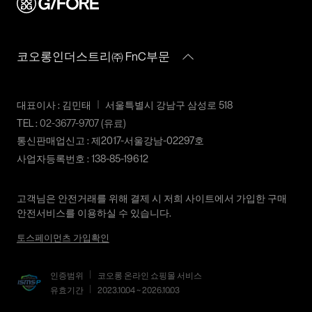
배송비
a/s책임자와
코오롱인더스트리(주)FnC부문
교환 및 반품내역이 접수되지 않거나, 지정된 반송처로 반송되지
전화번호
1588-7667
회원구매 시 배송비는 2,500원 (3만원 이상 무료) (도서,산간,오지
않을 시, 교환/반품/환불 절차가 지연되오니 양해 부탁 드립니다.
일부 지역은 배송비가 추가됩니다.)
교환 및 반품 상품 포장 시 상품이 외부로 유실되지 않도록 테이
코오롱인더스트리㈜ FnC부문
도서지역 추가 배송료: 3,000~9,000원 (도서지역별로 상이하며
프 등으로 안전하게 포장하여 발송해 주시기 바랍니다.
추가 금액이 발생할 수 있습니다.)
2. 교환 & 반품시 절차
대표이사 : 김민태
서울특별시 강남구 삼성로 518
상품 수령후 2~3일내 구매하신 사이트 "마이페이지" 주문/배송
TEL :
02-3677-9707
(유료)
내역조회에서 직접 접수 하시거나 고객센터를 통해 접수해주세
통신판매업신고 : 제2017-서울강남-02297호
요.
사업자등록번호 : 138-85-19612
직접 반품: 코오롱인더스트리 FnC부문 제품의 반품처 주소는 '경
기도 화성시 동탄산단 10길 74 코오롱 온라인 9층'입니다. / 고객
고객님은 안전거래를 위해 결제 시 저희 사이트에서 가입한 구매
센터:
02-3677-9707
(유료)
안전서비스를 이용하실 수 있습니다.
편의점 반품: 편의점 반품은 편의점 픽업이 가능한 상품에 한해서
토스페이먼츠 가입확인
이용 가능합니다. 편의점 반품 신청 후 발급되는 승인번호로
GS25에 설치된 PostBox에 반품 접수를 진행해 주시기 바랍니다.
코오롱물류 인터넷 쇼핑몰 (지정된 반송처로 반송되지 않을 시,
인증범위
코오롱 온라인 쇼핑몰 서비스
교환 및 반품 절차가 지연될 수 있습니다.)
유효기간
2023.10.04 ~ 2026.10.03
단순 변심으로 인한 교환 및 반품 시 택배비용은 고객님께서 부담