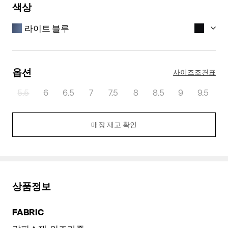
색상
라이트 블루
옵션
사이즈조견표
5.5
6
6.5
7
7.5
8
8.5
9
9.5
매장 재고 확인
라이트 블루
네이비
상품정보
FABRIC