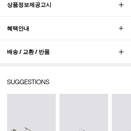
상품정보제공고시
성별
여성
혜택안내
소재
갑피소재: 인조가죽 창소재:
EVA+PU
포인트
최대
24,900
P 적립
배송 / 교환 / 반품
색상
네이비, 라이트 블루
*할인적용과 실 결제 금액에 따라 최종 적립
포인트는 다를 수 있습니다.
치수
상품상세설명참조
혜택
월
83,000
원 결제(*
6
개월 할부 시)
배송안내
무게
560g
SUGGESTIONS
자세히 보기
배송기간(물류센터)
교환/반품안내
시즌
사계절
본 상품은 오프라인 매장과 동시에 판매하는 상품이므로, 주문 접
배송비
수 및 상품 준비 도중 판매가 증가하여 발송지연 또는 품절 될 수
제조자
PETER MILLAR UK LTD
무료배송
(
3만원 이상 구매 시, 무료
)
교환 및 반품은 상품수령 후 7일 이내에 요청 하셔야 하며, 수선 및
수선품 접수 안내
있으니 양해 부탁드립니다. 배송이 지연되는 경우 고객님께 빠르
착용상태가 없는 사용하지 않은 상품이어야 합니다.
(수입품의 경우
게 안내 할 수 있도록 노력하겠습니다. [물류센터배송]
수입자를 함께 표기)
단순 변심으로 인한 교환 및 반품 요청시 왕복 또는 편도 배송비
제품을 구입하신 매장 또는 인근 G/FORE 매장(직영점, 백화점,
결제완료 후 평균 3~5일(휴일 및 공휴일제외) 이내에 배송됩니다.
는 고객님 부담입니다.
할인점 등)을 통하여 수선 접수가 가능합니다.