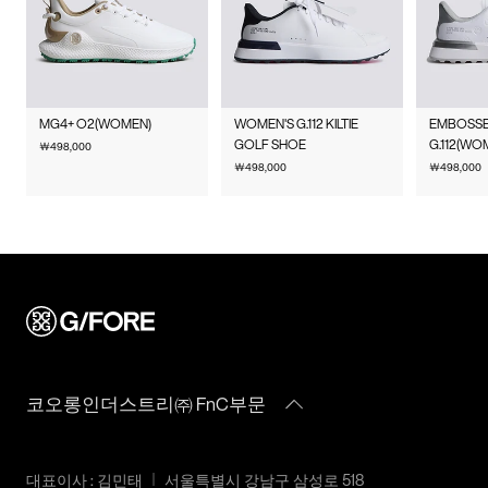
제조국
베트남
물류센터 내 상품 부족시, 상품이 있는 타매장에서 이동받아 배송
맞교환은 불가능하며, 수령하신 상품이 물류센터로 입고된 후 요
매장 접수 시 수선 방법 및 비용에 대해 1차적으로 상담을 받으실
하므로 평균 배송일보다 1~2일이 지연될 수 있습니다.
청하신 교환상품이 배송됩니다.
취급시
상품상세설명참조
수 있습니다.
사이즈 교환만 가능하며 컬러 교환을 원하실 경우, 기존 상품 반
주의사항
배송지역
G/FORE 공식사이트에서 구매하신 상품은 서비스센터로 택배 접
품 후 재 주문이 필요합니다.
수만 가능합니다.
전국배송 가능 (제주도나 기타도서 지방은 별도의 요금이 부과됩
품질보증기준
코오롱인더스트리㈜FnC부문
MG4+ O2(WOMEN)
WOMEN'S G.112 KILTIE
EMBOSSE
반품에 의한 선환불은 불가능 하며, 반품 상품이 물류센터로 입고
수선 요청 제품과 함께 간단한 수선 내용 및 연락처를 작성한 메
니다.)
GOLF SHOE
G.112(WO
￦
498,000
제품의 품질보증기간은
된 후 상품의 이상 유무를 확인한 후에 환불처리 해드립니다.
모를 동봉하여 보내주시기 바랍니다. (택배비는 선불 지급입니
￦
498,000
￦
498,000
편의점 픽업 가능 상품에 한하여 주문 시 배송 주소에 원하시는
구입일로부터 1년, 입점사 제품의
다.)
GS25 편의점을 선택하여 수령 가능하며 상품 도착 시 문자로 안
1. 교환 & 반품시 주의사항
경우, 업체마다 다를 수 있음 그 외
내해 드립니다. (편의점 픽업 상품은 배송완료 후 6일 이내 수령
기준은 관련법 및 소비자분쟁해결
교환 및 반품은 제품 수령 후 7일 이내에 가능합니다.
해야하며, 기간 내 미 수령 시, 배송비 고객 부담으로 반품 처리됩
수선품 접수 자세히 보기
규정에 따름
상품은 착용한 흔적이 있거나, 상품tag가 손상된 경우 교환/반품/
니다. 이점 유의 바랍니다.)
환불이 불가합니다. 교환시 맞교환은 불가능하며, 상품 입고 후
a/s책임자와
코오롱인더스트리(주)FnC부문
교환을 원하시는 제품으로 배송해드립니다.
배송비
전화번호
1588-7667
교환 및 반품내역이 접수되지 않거나, 지정된 반송처로 반송되지
회원구매 시 배송비는 2,500원 (3만원 이상 무료) (도서,산간,오지
않을 시, 교환/반품/환불 절차가 지연되오니 양해 부탁 드립니다.
일부 지역은 배송비가 추가됩니다.)
교환 및 반품 상품 포장 시 상품이 외부로 유실되지 않도록 테이
코오롱인더스트리㈜ FnC부문
도서지역 추가 배송료: 3,000~9,000원 (도서지역별로 상이하며
프 등으로 안전하게 포장하여 발송해 주시기 바랍니다.
추가 금액이 발생할 수 있습니다.)
2. 교환 & 반품시 절차
대표이사 : 김민태
서울특별시 강남구 삼성로 518