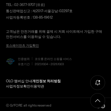
상품 수령후 2~3일내 구매하신 사이트 "마이페이지" 주문/배송
TEL :
02-3677-9707
(유료)
내역조회에서 직접 접수 하시거나 고객센터를 통해 접수해주세
통신판매업신고 : 제2017-서울강남-02297호
요.
사업자등록번호 : 138-85-19612
직접 반품: 코오롱인더스트리 FnC부문 제품의 반품처 주소는 '경
기도 화성시 동탄산단 10길 74 코오롱 온라인 9층'입니다. / 고객
고객님은 안전거래를 위해 결제 시 저희 사이트에서 가입한 구매
센터:
02-3677-9707
(유료)
안전서비스를 이용하실 수 있습니다.
편의점 반품: 편의점 반품은 편의점 픽업이 가능한 상품에 한해서
토스페이먼츠 가입확인
이용 가능합니다. 편의점 반품 신청 후 발급되는 승인번호로
GS25에 설치된 PostBox에 반품 접수를 진행해 주시기 바랍니다.
코오롱물류 인터넷 쇼핑몰 (지정된 반송처로 반송되지 않을 시,
인증범위
코오롱 온라인 쇼핑몰 서비스
교환 및 반품 절차가 지연될 수 있습니다.)
유효기간
2023.10.04 ~ 2026.10.03
단순 변심으로 인한 교환 및 반품 시 택배비용은 고객님께서 부담
하셔야 합니다. (배송착오 및 제품 불량의 경우 제외)
OLO 멤버십 안내
개인정보 처리방침
사업자정보확인
이용약관
3. 교환/반품이 가능한 경우
상품을 공급받으신 날로부터 7일 이내에 요청이 가능합니다.
상품을 미사용한 상태에서 반송하여 주십시오.
ⓒ
G/FORE
all rights reserved
반송된 후 물류센터에서 반송확인 후 환불 및 교환처리 됩니다.