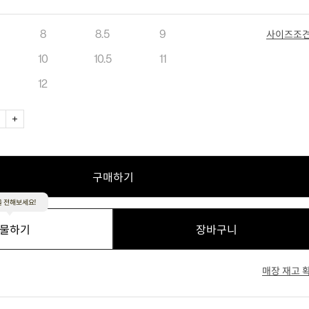
8
8.5
9
사이즈조
10
10.5
11
12
네이비
구매하기
 전해보세요!
물하기
장바구니
매장 재고 