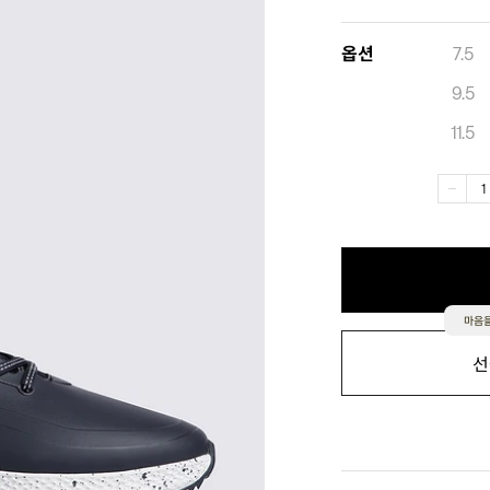
옵션
7.5
9.5
11.5
마음을
선