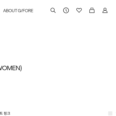
ABOUT G/FORE
WOMEN)
트 핑크