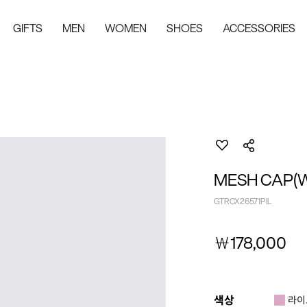
GIFTS
MEN
WOMEN
SHOES
ACCESSORIES
MESH CAP(
GTRCX26571PIL
￦
178,000
색상
라이