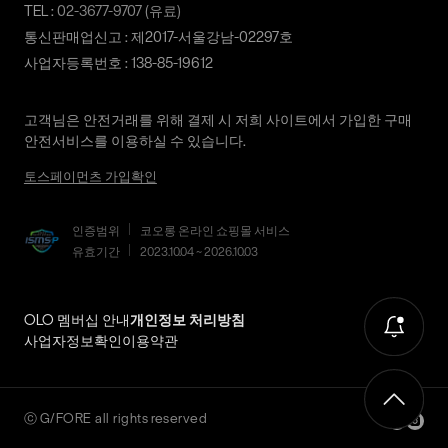
상품 수령후 2~3일내 구매하신 사이트 "마이페이지" 주문/배송
TEL :
02-3677-9707
(유료)
내역조회에서 직접 접수 하시거나 고객센터를 통해 접수해주세
통신판매업신고 : 제2017-서울강남-02297호
요.
사업자등록번호 : 138-85-19612
직접 반품: 코오롱인더스트리 FnC부문 제품의 반품처 주소는 '경
기도 화성시 동탄산단 10길 74 코오롱 온라인 9층'입니다. / 고객
고객님은 안전거래를 위해 결제 시 저희 사이트에서 가입한 구매
센터:
02-3677-9707
(유료)
안전서비스를 이용하실 수 있습니다.
편의점 반품: 편의점 반품은 편의점 픽업이 가능한 상품에 한해서
토스페이먼츠 가입확인
이용 가능합니다. 편의점 반품 신청 후 발급되는 승인번호로
GS25에 설치된 PostBox에 반품 접수를 진행해 주시기 바랍니다.
코오롱물류 인터넷 쇼핑몰 (지정된 반송처로 반송되지 않을 시,
인증범위
코오롱 온라인 쇼핑몰 서비스
교환 및 반품 절차가 지연될 수 있습니다.)
유효기간
2023.10.04 ~ 2026.10.03
단순 변심으로 인한 교환 및 반품 시 택배비용은 고객님께서 부담
하셔야 합니다. (배송착오 및 제품 불량의 경우 제외)
OLO 멤버십 안내
개인정보 처리방침
사업자정보확인
이용약관
3. 교환/반품이 가능한 경우
상품을 공급받으신 날로부터 7일 이내에 요청이 가능합니다.
상품을 미사용한 상태에서 반송하여 주십시오.
ⓒ
G/FORE
all rights reserved
반송된 후 물류센터에서 반송확인 후 환불 및 교환처리 됩니다.