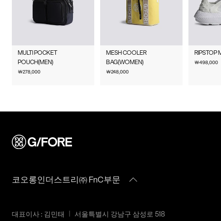
물류센터 내 상품 부족시, 상품이 있는 타매장에서 이동받아 배송
맞교환은 불가능하며, 수령하신 상품이 물류센터로 입고된 후 요
매장 접수 시 수선 방법 및 비용에 대해 1차적으로 상담을 받으실
제조국
대한민국
하므로 평균 배송일보다 1~2일이 지연될 수 있습니다.
청하신 교환상품이 배송됩니다.
수 있습니다.
사이즈 교환만 가능하며 컬러 교환을 원하실 경우, 기존 상품 반
취급시
상품상세설명참조
배송지역
G/FORE 공식사이트에서 구매하신 상품은 서비스센터로 택배 접
품 후 재 주문이 필요합니다.
주의사항
수만 가능합니다.
전국배송 가능 (제주도나 기타도서 지방은 별도의 요금이 부과됩
MULTI POCKET
MESH COOLER
RIPSTOP
반품에 의한 선환불은 불가능 하며, 반품 상품이 물류센터로 입고
수선 요청 제품과 함께 간단한 수선 내용 및 연락처를 작성한 메
니다.)
POUCH(MEN)
BAG(WOMEN)
￦
498,000
품질보증기준
코오롱인더스트리㈜Fnc부문
된 후 상품의 이상 유무를 확인한 후에 환불처리 해드립니다.
모를 동봉하여 보내주시기 바랍니다. (택배비는 선불 지급입니
￦
278,000
￦
248,000
편의점 픽업 가능 상품에 한하여 주문 시 배송 주소에 원하시는
제품의 품질보증기간은
다.)
GS25 편의점을 선택하여 수령 가능하며 상품 도착 시 문자로 안
1. 교환 & 반품시 주의사항
구입일로부터 1년, 입점사 제품의
내해 드립니다. (편의점 픽업 상품은 배송완료 후 6일 이내 수령
경우, 업체마다 다를 수 있음 그 외
교환 및 반품은 제품 수령 후 7일 이내에 가능합니다.
해야하며, 기간 내 미 수령 시, 배송비 고객 부담으로 반품 처리됩
수선품 접수 자세히 보기
기준은 관련법 및 소비자분쟁해결
상품은 착용한 흔적이 있거나, 상품tag가 손상된 경우 교환/반품/
니다. 이점 유의 바랍니다.)
규정에 따름
환불이 불가합니다. 교환시 맞교환은 불가능하며, 상품 입고 후
교환을 원하시는 제품으로 배송해드립니다.
배송비
a/s책임자와
코오롱인더스트리(주)FnC부문
교환 및 반품내역이 접수되지 않거나, 지정된 반송처로 반송되지
전화번호
1588-7667
회원구매 시 배송비는 2,500원 (3만원 이상 무료) (도서,산간,오지
않을 시, 교환/반품/환불 절차가 지연되오니 양해 부탁 드립니다.
일부 지역은 배송비가 추가됩니다.)
교환 및 반품 상품 포장 시 상품이 외부로 유실되지 않도록 테이
코오롱인더스트리㈜ FnC부문
도서지역 추가 배송료: 3,000~9,000원 (도서지역별로 상이하며
프 등으로 안전하게 포장하여 발송해 주시기 바랍니다.
추가 금액이 발생할 수 있습니다.)
2. 교환 & 반품시 절차
대표이사 : 김민태
서울특별시 강남구 삼성로 518