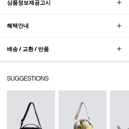
상품정보제공고시
드라이클리닝을 할 수 없다. (프린트,jersey T셔츠류,나일론 소재
의 점퍼류 등)
성별
남성
혜택안내
짜면 안된다.
종류
모자
다리미질을 할 수 없다.
소재
겉감: 폴리에스터 100% 안감:
포인트
최대
6,900
P 적립
염소,산소계 표백제로 표백할 수 없다.
배송 / 교환 / 반품
폴리에스터 100% (심지,보강재,
*할인적용과 실 결제 금액에 따라 최종 적립
세탁 후 건조할 때 기계건조를 할 수 없다.
상표,무늬,레이스,밴드 등 제외)
포인트는 다를 수 있습니다.
물세탁은 되지 않는다.
혜택
월
23,000
원 결제(*
6
개월 할부 시)
치수
상품상세설명참조
배송안내
SUGGESTIONS
자세히 보기
무게
상품상세정보 참조
배송기간(물류센터)
교환/반품안내
본 상품은 오프라인 매장과 동시에 판매하는 상품이므로, 주문 접
시즌
사계절
배송비
수 및 상품 준비 도중 판매가 증가하여 발송지연 또는 품절 될 수
무료배송
(
3만원 이상 구매 시, 무료
)
교환 및 반품은 상품수령 후 7일 이내에 요청 하셔야 하며, 수선 및
수선품 접수 안내
있으니 양해 부탁드립니다. 배송이 지연되는 경우 고객님께 빠르
제조자
코오롱인더스트리(주)FnC부문
착용상태가 없는 사용하지 않은 상품이어야 합니다.
게 안내 할 수 있도록 노력하겠습니다. [물류센터배송]
(수입품의 경우
단순 변심으로 인한 교환 및 반품 요청시 왕복 또는 편도 배송비
제품을 구입하신 매장 또는 인근 G/FORE 매장(직영점, 백화점,
결제완료 후 평균 3~5일(휴일 및 공휴일제외) 이내에 배송됩니다.
수입자를 함께 표기)
는 고객님 부담입니다.
할인점 등)을 통하여 수선 접수가 가능합니다.