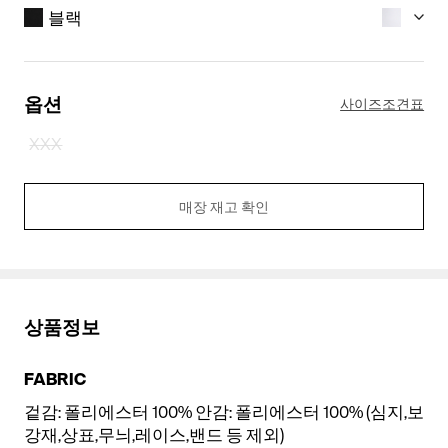
블랙
옵션
사이즈조견표
XXX
매장 재고 확인
블랙
화이트
상품정보
FABRIC
겉감: 폴리에스터 100% 안감: 폴리에스터 100% (심지,보
강재,상표,무늬,레이스,밴드 등 제외)