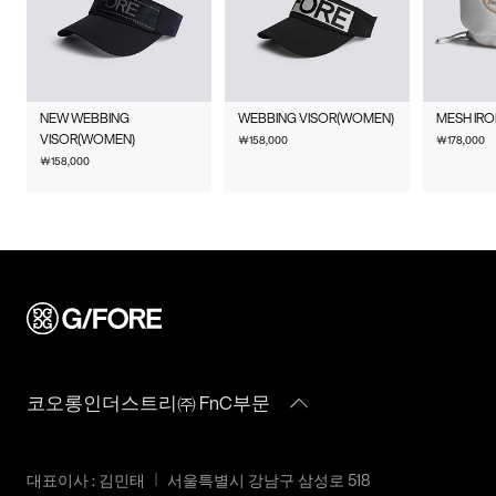
물류센터 내 상품 부족시, 상품이 있는 타매장에서 이동받아 배송
맞교환은 불가능하며, 수령하신 상품이 물류센터로 입고된 후 요
매장 접수 시 수선 방법 및 비용에 대해 1차적으로 상담을 받으실
하므로 평균 배송일보다 1~2일이 지연될 수 있습니다.
청하신 교환상품이 배송됩니다.
취급시
상품상세설명참조
수 있습니다.
사이즈 교환만 가능하며 컬러 교환을 원하실 경우, 기존 상품 반
주의사항
배송지역
G/FORE 공식사이트에서 구매하신 상품은 서비스센터로 택배 접
품 후 재 주문이 필요합니다.
수만 가능합니다.
전국배송 가능 (제주도나 기타도서 지방은 별도의 요금이 부과됩
품질보증기준
코오롱인더스트리㈜FnC부문
NEW WEBBING
WEBBING VISOR(WOMEN)
MESH IR
반품에 의한 선환불은 불가능 하며, 반품 상품이 물류센터로 입고
수선 요청 제품과 함께 간단한 수선 내용 및 연락처를 작성한 메
니다.)
VISOR(WOMEN)
￦
158,000
￦
178,000
제품의 품질보증기간은
된 후 상품의 이상 유무를 확인한 후에 환불처리 해드립니다.
모를 동봉하여 보내주시기 바랍니다. (택배비는 선불 지급입니
￦
158,000
편의점 픽업 가능 상품에 한하여 주문 시 배송 주소에 원하시는
구입일로부터 1년, 입점사 제품의
다.)
GS25 편의점을 선택하여 수령 가능하며 상품 도착 시 문자로 안
1. 교환 & 반품시 주의사항
경우, 업체마다 다를 수 있음 그 외
내해 드립니다. (편의점 픽업 상품은 배송완료 후 6일 이내 수령
기준은 관련법 및 소비자분쟁해결
교환 및 반품은 제품 수령 후 7일 이내에 가능합니다.
해야하며, 기간 내 미 수령 시, 배송비 고객 부담으로 반품 처리됩
수선품 접수 자세히 보기
규정에 따름
상품은 착용한 흔적이 있거나, 상품tag가 손상된 경우 교환/반품/
니다. 이점 유의 바랍니다.)
환불이 불가합니다. 교환시 맞교환은 불가능하며, 상품 입고 후
a/s책임자와
코오롱인더스트리(주)FnC부문
교환을 원하시는 제품으로 배송해드립니다.
배송비
전화번호
1588-7667
교환 및 반품내역이 접수되지 않거나, 지정된 반송처로 반송되지
회원구매 시 배송비는 2,500원 (3만원 이상 무료) (도서,산간,오지
않을 시, 교환/반품/환불 절차가 지연되오니 양해 부탁 드립니다.
일부 지역은 배송비가 추가됩니다.)
교환 및 반품 상품 포장 시 상품이 외부로 유실되지 않도록 테이
코오롱인더스트리㈜ FnC부문
도서지역 추가 배송료: 3,000~9,000원 (도서지역별로 상이하며
프 등으로 안전하게 포장하여 발송해 주시기 바랍니다.
추가 금액이 발생할 수 있습니다.)
2. 교환 & 반품시 절차
대표이사 : 김민태
서울특별시 강남구 삼성로 518