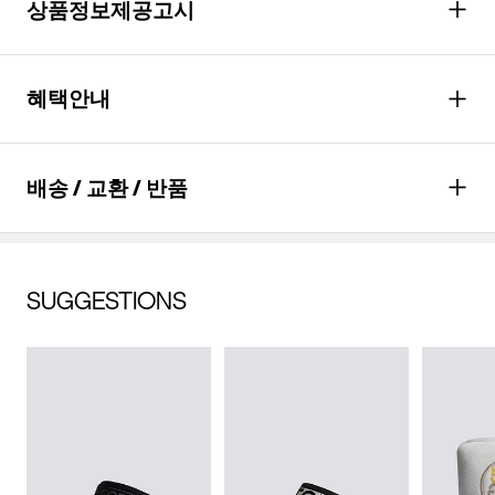
상품정보제공고시
드라이클리닝을 할 수 없다. (프린트,jersey T셔츠류,나일론 소재
의 점퍼류 등)
성별
남성
혜택안내
다리미질을 할 수 없다.
종류
모자
염소,산소계 표백제로 표백할 수 없다.
소재
겉감: 면 100% (심지,보강재,상표,
포인트
최대
5,900
P 적립
물세탁은 되지 않는다.
배송 / 교환 / 반품
무늬,레이스,밴드 등 제외)
*할인적용과 실 결제 금액에 따라 최종 적립
포인트는 다를 수 있습니다.
치수
상품상세설명참조
혜택
월
19,667
원 결제(*
6
개월 할부 시)
배송안내
무게
상품상세정보 참조
SUGGESTIONS
자세히 보기
배송기간(물류센터)
교환/반품안내
시즌
사계절
본 상품은 오프라인 매장과 동시에 판매하는 상품이므로, 주문 접
배송비
수 및 상품 준비 도중 판매가 증가하여 발송지연 또는 품절 될 수
제조자
코오롱인더스트리(주)FnC부문
무료배송
(
3만원 이상 구매 시, 무료
)
교환 및 반품은 상품수령 후 7일 이내에 요청 하셔야 하며, 수선 및
수선품 접수 안내
있으니 양해 부탁드립니다. 배송이 지연되는 경우 고객님께 빠르
착용상태가 없는 사용하지 않은 상품이어야 합니다.
(수입품의 경우
게 안내 할 수 있도록 노력하겠습니다. [물류센터배송]
수입자를 함께 표기)
단순 변심으로 인한 교환 및 반품 요청시 왕복 또는 편도 배송비
제품을 구입하신 매장 또는 인근 G/FORE 매장(직영점, 백화점,
결제완료 후 평균 3~5일(휴일 및 공휴일제외) 이내에 배송됩니다.
는 고객님 부담입니다.
할인점 등)을 통하여 수선 접수가 가능합니다.
제조국
방글라데시