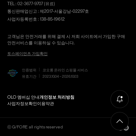
상품 수령후 2~3일내 구매하신 사이트 "마이페이지" 주문/배송
TEL :
02-3677-9707
(유료)
내역조회에서 직접 접수 하시거나 고객센터를 통해 접수해주세
통신판매업신고 : 제2017-서울강남-02297호
요.
사업자등록번호 : 138-85-19612
직접 반품: 코오롱인더스트리 FnC부문 제품의 반품처 주소는 '경
기도 화성시 동탄산단 10길 74 코오롱 온라인 9층'입니다. / 고객
고객님은 안전거래를 위해 결제 시 저희 사이트에서 가입한 구매
센터:
02-3677-9707
(유료)
안전서비스를 이용하실 수 있습니다.
편의점 반품: 편의점 반품은 편의점 픽업이 가능한 상품에 한해서
토스페이먼츠 가입확인
이용 가능합니다. 편의점 반품 신청 후 발급되는 승인번호로
GS25에 설치된 PostBox에 반품 접수를 진행해 주시기 바랍니다.
코오롱물류 인터넷 쇼핑몰 (지정된 반송처로 반송되지 않을 시,
인증범위
코오롱 온라인 쇼핑몰 서비스
교환 및 반품 절차가 지연될 수 있습니다.)
유효기간
2023.10.04 ~ 2026.10.03
단순 변심으로 인한 교환 및 반품 시 택배비용은 고객님께서 부담
하셔야 합니다. (배송착오 및 제품 불량의 경우 제외)
OLO 멤버십 안내
개인정보 처리방침
사업자정보확인
이용약관
3. 교환/반품이 가능한 경우
상품을 공급받으신 날로부터 7일 이내에 요청이 가능합니다.
상품을 미사용한 상태에서 반송하여 주십시오.
ⓒ
G/FORE
all rights reserved
반송된 후 물류센터에서 반송확인 후 환불 및 교환처리 됩니다.