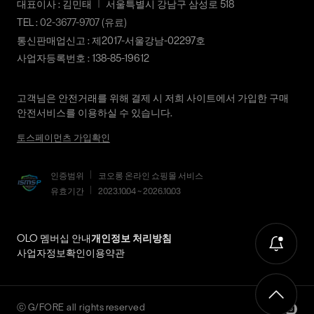
청하신 교환상품이 배송됩니다.
대표이사 : 김민태
서울특별시 강남구 삼성로 518
수 있습니다.
TEL :
02-3677-9707
(유료)
사이즈 교환만 가능하며 컬러 교환을 원하실 경우, 기존 상품 반
취급시
상품상세설명참조
배송지역
G/FORE 공식사이트에서 구매하신 상품은 서비스센터로 택배 접
품 후 재 주문이 필요합니다.
통신판매업신고 : 제2017-서울강남-02297호
주의사항
수만 가능합니다.
전국배송 가능 (제주도나 기타도서 지방은 별도의 요금이 부과됩
반품에 의한 선환불은 불가능 하며, 반품 상품이 물류센터로 입고
사업자등록번호 : 138-85-19612
수선 요청 제품과 함께 간단한 수선 내용 및 연락처를 작성한 메
니다.)
품질보증기준
코오롱 인더스트리㈜FnC부문
된 후 상품의 이상 유무를 확인한 후에 환불처리 해드립니다.
모를 동봉하여 보내주시기 바랍니다. (택배비는 선불 지급입니
편의점 픽업 가능 상품에 한하여 주문 시 배송 주소에 원하시는
제품의 품질보증기간은
다.)
고객님은 안전거래를 위해 결제 시 저희 사이트에서 가입한 구매
GS25 편의점을 선택하여 수령 가능하며 상품 도착 시 문자로 안
1. 교환 & 반품시 주의사항
구입일로부터 1년, 입점사 제품의
안전서비스를 이용하실 수 있습니다.
내해 드립니다. (편의점 픽업 상품은 배송완료 후 6일 이내 수령
경우, 업체마다 다를 수 있음 그 외
교환 및 반품은 제품 수령 후 7일 이내에 가능합니다.
해야하며, 기간 내 미 수령 시, 배송비 고객 부담으로 반품 처리됩
수선품 접수 자세히 보기
기준은 관련법 및 소비자분쟁해결
토스페이먼츠 가입확인
상품은 착용한 흔적이 있거나, 상품tag가 손상된 경우 교환/반품/
니다. 이점 유의 바랍니다.)
규정에 따름
환불이 불가합니다. 교환시 맞교환은 불가능하며, 상품 입고 후
인증범위
코오롱 온라인 쇼핑몰 서비스
교환을 원하시는 제품으로 배송해드립니다.
배송비
a/s책임자와
코오롱인더스트리(주)FnC부문
유효기간
2023.10.04 ~ 2026.10.03
교환 및 반품내역이 접수되지 않거나, 지정된 반송처로 반송되지
전화번호
1588-7667
회원구매 시 배송비는 2,500원 (3만원 이상 무료) (도서,산간,오지
않을 시, 교환/반품/환불 절차가 지연되오니 양해 부탁 드립니다.
일부 지역은 배송비가 추가됩니다.)
교환 및 반품 상품 포장 시 상품이 외부로 유실되지 않도록 테이
OLO 멤버십 안내
개인정보 처리방침
도서지역 추가 배송료: 3,000~9,000원 (도서지역별로 상이하며
프 등으로 안전하게 포장하여 발송해 주시기 바랍니다.
사업자정보확인
이용약관
추가 금액이 발생할 수 있습니다.)
2. 교환 & 반품시 절차
상품 수령후 2~3일내 구매하신 사이트 "마이페이지" 주문/배송
ⓒ
G/FORE
all rights reserved