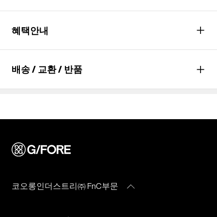
다리미질을 할 수 없다.
성별
남성
염소,산소계 표백제로 표백할 수 없다.
혜택안내
물세탁은 되지 않는다.
종류
모자
드라이클리닝을 할 수 없다. (프린트,jersey T셔츠류,나일론 소재
혜택
30
% 할인
소재
겉감: 폴리에스터 100% 안감:
의 점퍼류 등)
배송 / 교환 / 반품
폴리에스터 100% (심지,보강재,
월
18,433
원 결제(*
6
개월 할부 시)
상표,무늬,레이스,밴드 등 제외)
자세히 보기
치수
상품상세설명참조
배송안내
무게
상품상세정보 참조
배송기간(물류센터)
배송비
무료배송
(
3만원 이상 구매 시, 무료
)
교환/반품안내
본 상품은 오프라인 매장과 동시에 판매하는 상품이므로, 주문 접
시즌
사계절
수 및 상품 준비 도중 판매가 증가하여 발송지연 또는 품절 될 수
교환 및 반품은 상품수령 후 7일 이내에 요청 하셔야 하며, 수선 및
수선품 접수 안내
있으니 양해 부탁드립니다. 배송이 지연되는 경우 고객님께 빠르
제조자
코오롱인더스트리(주)FnC부문
착용상태가 없는 사용하지 않은 상품이어야 합니다.
게 안내 할 수 있도록 노력하겠습니다. [물류센터배송]
(수입품의 경우
단순 변심으로 인한 교환 및 반품 요청시 왕복 또는 편도 배송비
코오롱인더스트리㈜ FnC부문
제품을 구입하신 매장 또는 인근 G/FORE 매장(직영점, 백화점,
결제완료 후 평균 3~5일(휴일 및 공휴일제외) 이내에 배송됩니다.
수입자를 함께 표기)
는 고객님 부담입니다.
할인점 등)을 통하여 수선 접수가 가능합니다.
물류센터 내 상품 부족시, 상품이 있는 타매장에서 이동받아 배송
맞교환은 불가능하며, 수령하신 상품이 물류센터로 입고된 후 요
매장 접수 시 수선 방법 및 비용에 대해 1차적으로 상담을 받으실
제조국
대한민국
하므로 평균 배송일보다 1~2일이 지연될 수 있습니다.