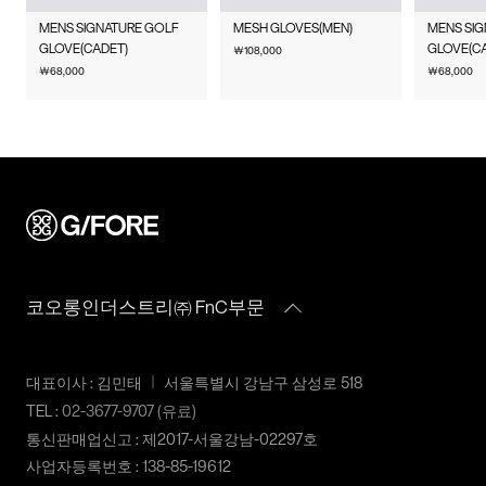
품 후 재 주문이 필요합니다.
주의사항
수만 가능합니다.
전국배송 가능 (제주도나 기타도서 지방은 별도의 요금이 부과됩
MENS SIGNATURE GOLF
MESH GLOVES(MEN)
MENS SI
반품에 의한 선환불은 불가능 하며, 반품 상품이 물류센터로 입고
수선 요청 제품과 함께 간단한 수선 내용 및 연락처를 작성한 메
니다.)
GLOVE(CADET)
GLOVE(C
￦
108,000
품질보증기준
코오롱 인더스트리㈜FnC부문
된 후 상품의 이상 유무를 확인한 후에 환불처리 해드립니다.
모를 동봉하여 보내주시기 바랍니다. (택배비는 선불 지급입니
￦
68,000
￦
68,000
편의점 픽업 가능 상품에 한하여 주문 시 배송 주소에 원하시는
제품의 품질보증기간은
다.)
GS25 편의점을 선택하여 수령 가능하며 상품 도착 시 문자로 안
1. 교환 & 반품시 주의사항
구입일로부터 1년, 입점사 제품의
내해 드립니다. (편의점 픽업 상품은 배송완료 후 6일 이내 수령
경우, 업체마다 다를 수 있음 그 외
교환 및 반품은 제품 수령 후 7일 이내에 가능합니다.
해야하며, 기간 내 미 수령 시, 배송비 고객 부담으로 반품 처리됩
수선품 접수 자세히 보기
기준은 관련법 및 소비자분쟁해결
상품은 착용한 흔적이 있거나, 상품tag가 손상된 경우 교환/반품/
니다. 이점 유의 바랍니다.)
규정에 따름
환불이 불가합니다. 교환시 맞교환은 불가능하며, 상품 입고 후
교환을 원하시는 제품으로 배송해드립니다.
배송비
a/s책임자와
코오롱인더스트리(주)FnC부문
교환 및 반품내역이 접수되지 않거나, 지정된 반송처로 반송되지
전화번호
1588-7667
회원구매 시 배송비는 2,500원 (3만원 이상 무료) (도서,산간,오지
않을 시, 교환/반품/환불 절차가 지연되오니 양해 부탁 드립니다.
일부 지역은 배송비가 추가됩니다.)
교환 및 반품 상품 포장 시 상품이 외부로 유실되지 않도록 테이
코오롱인더스트리㈜ FnC부문
도서지역 추가 배송료: 3,000~9,000원 (도서지역별로 상이하며
프 등으로 안전하게 포장하여 발송해 주시기 바랍니다.
추가 금액이 발생할 수 있습니다.)
2. 교환 & 반품시 절차
대표이사 : 김민태
서울특별시 강남구 삼성로 518
상품 수령후 2~3일내 구매하신 사이트 "마이페이지" 주문/배송
TEL :
02-3677-9707
(유료)
내역조회에서 직접 접수 하시거나 고객센터를 통해 접수해주세
통신판매업신고 : 제2017-서울강남-02297호
요.
사업자등록번호 : 138-85-19612