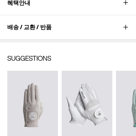
혜택안내
종류
장갑
소재
겉감: 합성가죽 배색: 합성가죽
포인트
최대
6,400
P 적립
배송 / 교환 / 반품
(심지,보강재,상표,무늬,레이스,
*할인적용과 실 결제 금액에 따라 최종 적립
밴드 등 제외)
포인트는 다를 수 있습니다.
혜택
월
21,333
원 결제(*
6
개월 할부 시)
치수
상품상세설명참조
배송안내
SUGGESTIONS
자세히 보기
무게
상품상세정보 참조
배송기간(물류센터)
교환/반품안내
본 상품은 오프라인 매장과 동시에 판매하는 상품이므로, 주문 접
시즌
사계절
배송비
수 및 상품 준비 도중 판매가 증가하여 발송지연 또는 품절 될 수
무료배송
(
3만원 이상 구매 시, 무료
)
교환 및 반품은 상품수령 후 7일 이내에 요청 하셔야 하며, 수선 및
수선품 접수 안내
있으니 양해 부탁드립니다. 배송이 지연되는 경우 고객님께 빠르
제조자
코오롱인더스트리(주)FnC부문
착용상태가 없는 사용하지 않은 상품이어야 합니다.
게 안내 할 수 있도록 노력하겠습니다. [물류센터배송]
(수입품의 경우
단순 변심으로 인한 교환 및 반품 요청시 왕복 또는 편도 배송비
제품을 구입하신 매장 또는 인근 G/FORE 매장(직영점, 백화점,
결제완료 후 평균 3~5일(휴일 및 공휴일제외) 이내에 배송됩니다.
수입자를 함께 표기)
는 고객님 부담입니다.
할인점 등)을 통하여 수선 접수가 가능합니다.
물류센터 내 상품 부족시, 상품이 있는 타매장에서 이동받아 배송
맞교환은 불가능하며, 수령하신 상품이 물류센터로 입고된 후 요
매장 접수 시 수선 방법 및 비용에 대해 1차적으로 상담을 받으실
제조국
인도네시아
하므로 평균 배송일보다 1~2일이 지연될 수 있습니다.
청하신 교환상품이 배송됩니다.
수 있습니다.
사이즈 교환만 가능하며 컬러 교환을 원하실 경우, 기존 상품 반
취급시
상품상세설명참조
배송지역
G/FORE 공식사이트에서 구매하신 상품은 서비스센터로 택배 접