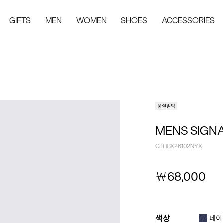
GIFTS
MEN
WOMEN
SHOES
ACCESSORIES
품절임박
MENS SIGNA
GTHCX26102NYX
￦
68,000
색상
네이