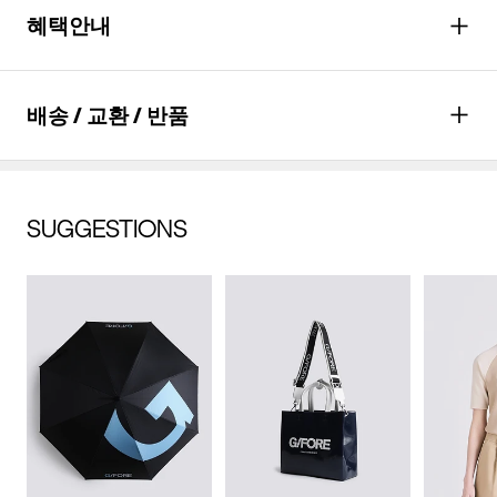
혜택안내
종류
우산
소재
겉감: 폴리에스터 100% (심지,
포인트
최대
8,900
P 적립
배송 / 교환 / 반품
보강재,상표,무늬,레이스,밴드 등
*할인적용과 실 결제 금액에 따라 최종 적립
제외)
포인트는 다를 수 있습니다.
혜택
월
29,667
원 결제(*
6
개월 할부 시)
치수
상품상세설명참조
배송안내
SUGGESTIONS
자세히 보기
무게
상품상세정보 참조
배송기간(물류센터)
교환/반품안내
본 상품은 오프라인 매장과 동시에 판매하는 상품이므로, 주문 접
시즌
사계절
배송비
수 및 상품 준비 도중 판매가 증가하여 발송지연 또는 품절 될 수
무료배송
(
3만원 이상 구매 시, 무료
)
교환 및 반품은 상품수령 후 7일 이내에 요청 하셔야 하며, 수선 및
수선품 접수 안내
있으니 양해 부탁드립니다. 배송이 지연되는 경우 고객님께 빠르
제조자
코오롱인더스트리(주)FnC부문
착용상태가 없는 사용하지 않은 상품이어야 합니다.
게 안내 할 수 있도록 노력하겠습니다. [물류센터배송]
(수입품의 경우
단순 변심으로 인한 교환 및 반품 요청시 왕복 또는 편도 배송비
제품을 구입하신 매장 또는 인근 G/FORE 매장(직영점, 백화점,
결제완료 후 평균 3~5일(휴일 및 공휴일제외) 이내에 배송됩니다.
수입자를 함께 표기)
는 고객님 부담입니다.
할인점 등)을 통하여 수선 접수가 가능합니다.
물류센터 내 상품 부족시, 상품이 있는 타매장에서 이동받아 배송
맞교환은 불가능하며, 수령하신 상품이 물류센터로 입고된 후 요
매장 접수 시 수선 방법 및 비용에 대해 1차적으로 상담을 받으실
제조국
중국
하므로 평균 배송일보다 1~2일이 지연될 수 있습니다.
청하신 교환상품이 배송됩니다.
수 있습니다.
사이즈 교환만 가능하며 컬러 교환을 원하실 경우, 기존 상품 반
취급시
상품상세설명참조