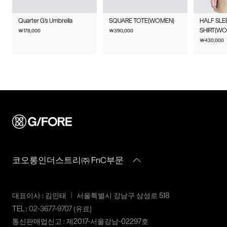
배송지역
G/FORE 공식사이트에서 구매하신 상품은 서비스센터로 택배 접
품 후 재 주문이 필요합니다.
주의사항
수만 가능합니다.
전국배송 가능 (제주도나 기타도서 지방은 별도의 요금이 부과됩
Quarter G's Umbrella
SQUARE TOTE(WOMEN)
HALF SLE
반품에 의한 선환불은 불가능 하며, 반품 상품이 물류센터로 입고
수선 요청 제품과 함께 간단한 수선 내용 및 연락처를 작성한 메
니다.)
SHIRT(W
￦
178,000
￦
390,000
품질보증기준
코오롱인더스트리㈜FnC부문
된 후 상품의 이상 유무를 확인한 후에 환불처리 해드립니다.
모를 동봉하여 보내주시기 바랍니다. (택배비는 선불 지급입니
￦
430,000
편의점 픽업 가능 상품에 한하여 주문 시 배송 주소에 원하시는
제품의 품질보증기간은
다.)
GS25 편의점을 선택하여 수령 가능하며 상품 도착 시 문자로 안
1. 교환 & 반품시 주의사항
구입일로부터 1년, 입점사 제품의
내해 드립니다. (편의점 픽업 상품은 배송완료 후 6일 이내 수령
경우, 업체마다 다를 수 있음 그 외
교환 및 반품은 제품 수령 후 7일 이내에 가능합니다.
해야하며, 기간 내 미 수령 시, 배송비 고객 부담으로 반품 처리됩
수선품 접수 자세히 보기
기준은 관련법 및 소비자분쟁해결
상품은 착용한 흔적이 있거나, 상품tag가 손상된 경우 교환/반품/
니다. 이점 유의 바랍니다.)
규정에 따름
환불이 불가합니다. 교환시 맞교환은 불가능하며, 상품 입고 후
교환을 원하시는 제품으로 배송해드립니다.
배송비
a/s책임자와
코오롱인더스트리(주)FnC부문
교환 및 반품내역이 접수되지 않거나, 지정된 반송처로 반송되지
전화번호
1588-7667
회원구매 시 배송비는 2,500원 (3만원 이상 무료) (도서,산간,오지
않을 시, 교환/반품/환불 절차가 지연되오니 양해 부탁 드립니다.
일부 지역은 배송비가 추가됩니다.)
교환 및 반품 상품 포장 시 상품이 외부로 유실되지 않도록 테이
도서지역 추가 배송료: 3,000~9,000원 (도서지역별로 상이하며
코오롱인더스트리㈜ FnC부문
프 등으로 안전하게 포장하여 발송해 주시기 바랍니다.
추가 금액이 발생할 수 있습니다.)
2. 교환 & 반품시 절차
대표이사 : 김민태
서울특별시 강남구 삼성로 518
상품 수령후 2~3일내 구매하신 사이트 "마이페이지" 주문/배송
TEL :
02-3677-9707
(유료)
내역조회에서 직접 접수 하시거나 고객센터를 통해 접수해주세
통신판매업신고 : 제2017-서울강남-02297호
요.