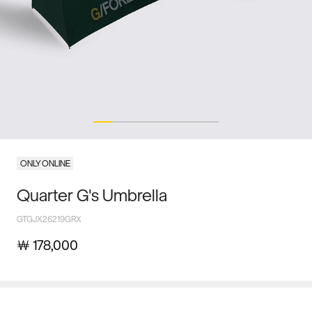
ONLY ONLINE
Quarter G's Umbrella
GTGJX26219GRX
￦
178,000