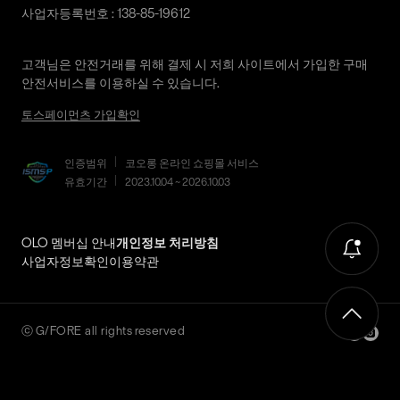
사업자등록번호 : 138-85-19612
직접 반품: 코오롱인더스트리 FnC부문 제품의 반품처 주소는 '경
기도 화성시 동탄산단 10길 74 코오롱 온라인 9층'입니다. / 고객
센터:
02-3677-9707
(유료)
고객님은 안전거래를 위해 결제 시 저희 사이트에서 가입한 구매
편의점 반품: 편의점 반품은 편의점 픽업이 가능한 상품에 한해서
안전서비스를 이용하실 수 있습니다.
이용 가능합니다. 편의점 반품 신청 후 발급되는 승인번호로
토스페이먼츠 가입확인
GS25에 설치된 PostBox에 반품 접수를 진행해 주시기 바랍니다.
코오롱물류 인터넷 쇼핑몰 (지정된 반송처로 반송되지 않을 시,
인증범위
코오롱 온라인 쇼핑몰 서비스
교환 및 반품 절차가 지연될 수 있습니다.)
유효기간
2023.10.04 ~ 2026.10.03
단순 변심으로 인한 교환 및 반품 시 택배비용은 고객님께서 부담
하셔야 합니다. (배송착오 및 제품 불량의 경우 제외)
OLO 멤버십 안내
개인정보 처리방침
3. 교환/반품이 가능한 경우
사업자정보확인
이용약관
상품을 공급받으신 날로부터 7일 이내에 요청이 가능합니다.
상품을 미사용한 상태에서 반송하여 주십시오.
반송된 후 물류센터에서 반송확인 후 환불 및 교환처리 됩니다.
ⓒ
G/FORE
all rights reserved
4. 교환/반품이 불가능한 경우
다음과 같이 상품이 사용/훼손된 경우에는 교환 및 반품이 되지 않