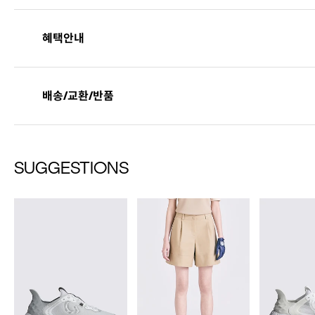
성별
혜택안내
남녀공용
종류
머니클립
포인트
최대적립포인트
6,4
배송/교환/반품
*할인적용과 실 결제 금액
소재
천연가죽(소)
치수
상품상세설명참조
추가혜택
할부금 월
21,333
원 
배송안내
SUGGESTIONS
무게
상품상세정보 참조
배송기간(물류센터)
배송비
무료배송
(
3만원 이상
시즌
사계절
본 상품은 오프라인 매장과 동시에 판매하는 상품이므로, 주문 접수 및 상품 준비 
제조자
코오롱인더스트리(주
·결제완료 후 평균 3~5일(휴일 및 공휴일제외) 이내에 배송됩니다.
(수입품의 경우 수입자를 함께 표기)
·물류센터 내 상품 부족시, 상품이 있는 타매장에서 이동받아 배송하므로 평균 배송
제조국
대한민국
배송지역