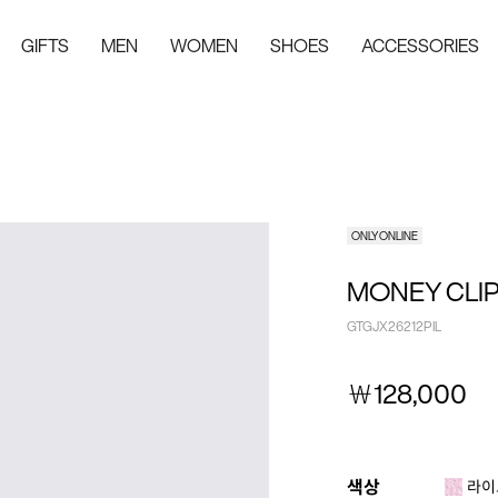
GIFTS
MEN
WOMEN
SHOES
ACCESSORIES
ONLY ONLINE
MONEY CLI
GTGJX26212PIL
￦
128,000
색상
라이