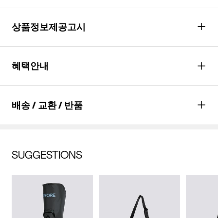
상품정보제공고시
드라이클리닝을 할 수 없다. (프린트,jersey T셔츠류,나일론 소재
의 점퍼류 등)
성별
남성
혜택안내
짜면 안된다.
종류
파우치
다리미질을 할 수 없다.
소재
겉감: 인조가죽(합성가죽) 안감:
포인트
최대
16,000
P 적립
염소,산소계 표백제로 표백할 수 없다.
배송 / 교환 / 반품
폴리에스터 100% (심지,보강재,
*할인적용과 실 결제 금액에 따라 최종 적립
세탁 후 건조할 때 기계건조를 할 수 없다.
상표,무늬,레이스,밴드 등 제외)
포인트는 다를 수 있습니다.
물세탁은 되지 않는다.
혜택
월
53,333
원 결제(*
6
개월 할부 시)
색상
베이지
배송안내
SUGGESTIONS
자세히 보기
크기
상품상세설명참조
배송기간(물류센터)
교환/반품안내
본 상품은 오프라인 매장과 동시에 판매하는 상품이므로, 주문 접
무게
상품상세정보 참조
배송비
수 및 상품 준비 도중 판매가 증가하여 발송지연 또는 품절 될 수
무료배송
(
3만원 이상 구매 시, 무료
)
교환 및 반품은 상품수령 후 7일 이내에 요청 하셔야 하며, 수선 및
수선품 접수 안내
있으니 양해 부탁드립니다. 배송이 지연되는 경우 고객님께 빠르
제조자
코오롱인더스트리(주)FnC부문
착용상태가 없는 사용하지 않은 상품이어야 합니다.
게 안내 할 수 있도록 노력하겠습니다. [물류센터배송]
(수입품의 경우