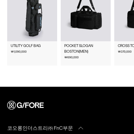
단순 변심으로 인한 교환 및 반품 요청시 왕복 또는 편도 배송비
제품을 구입하신 매장 또는 인근 G/FORE 매장(직영점, 백화점,
결제완료 후 평균 3~5일(휴일 및 공휴일제외) 이내에 배송됩니다.
수입자를 함께 표기)
는 고객님 부담입니다.
할인점 등)을 통하여 수선 접수가 가능합니다.
물류센터 내 상품 부족시, 상품이 있는 타매장에서 이동받아 배송
맞교환은 불가능하며, 수령하신 상품이 물류센터로 입고된 후 요
매장 접수 시 수선 방법 및 비용에 대해 1차적으로 상담을 받으실
제조국
대한민국
하므로 평균 배송일보다 1~2일이 지연될 수 있습니다.
청하신 교환상품이 배송됩니다.
수 있습니다.
사이즈 교환만 가능하며 컬러 교환을 원하실 경우, 기존 상품 반
취급시
상품상세설명참조
배송지역
G/FORE 공식사이트에서 구매하신 상품은 서비스센터로 택배 접
품 후 재 주문이 필요합니다.
주의사항
수만 가능합니다.
전국배송 가능 (제주도나 기타도서 지방은 별도의 요금이 부과됩
UTILITY GOLF BAG
POCKET SLOGAN
CROSS T
반품에 의한 선환불은 불가능 하며, 반품 상품이 물류센터로 입고
수선 요청 제품과 함께 간단한 수선 내용 및 연락처를 작성한 메
니다.)
BOSTON(MEN)
￦
1,090,000
￦
370,000
품질보증기준
코오롱인더스트리㈜FnC부문
된 후 상품의 이상 유무를 확인한 후에 환불처리 해드립니다.
모를 동봉하여 보내주시기 바랍니다. (택배비는 선불 지급입니
￦
690,000
편의점 픽업 가능 상품에 한하여 주문 시 배송 주소에 원하시는
제품의 품질보증기간은
다.)
GS25 편의점을 선택하여 수령 가능하며 상품 도착 시 문자로 안
1. 교환 & 반품시 주의사항
구입일로부터 1년, 입점사 제품의
내해 드립니다. (편의점 픽업 상품은 배송완료 후 6일 이내 수령
경우, 업체마다 다를 수 있음 그 외
교환 및 반품은 제품 수령 후 7일 이내에 가능합니다.
해야하며, 기간 내 미 수령 시, 배송비 고객 부담으로 반품 처리됩
수선품 접수 자세히 보기
기준은 관련법 및 소비자분쟁해결
상품은 착용한 흔적이 있거나, 상품tag가 손상된 경우 교환/반품/
니다. 이점 유의 바랍니다.)
규정에 따름
환불이 불가합니다. 교환시 맞교환은 불가능하며, 상품 입고 후
교환을 원하시는 제품으로 배송해드립니다.
배송비
a/s책임자와
코오롱인더스트리(주)FnC부문
교환 및 반품내역이 접수되지 않거나, 지정된 반송처로 반송되지
전화번호
1588-7667
회원구매 시 배송비는 2,500원 (3만원 이상 무료) (도서,산간,오지
않을 시, 교환/반품/환불 절차가 지연되오니 양해 부탁 드립니다.
일부 지역은 배송비가 추가됩니다.)
교환 및 반품 상품 포장 시 상품이 외부로 유실되지 않도록 테이
도서지역 추가 배송료: 3,000~9,000원 (도서지역별로 상이하며
코오롱인더스트리㈜ FnC부문
프 등으로 안전하게 포장하여 발송해 주시기 바랍니다.
추가 금액이 발생할 수 있습니다.)