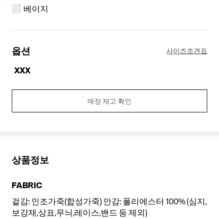
베이지
옵션
사이즈조견표
XXX
매장 재고 확인
베이지
상품정보
FABRIC
겉감: 인조가죽(합성가죽) 안감: 폴리에스터 100% (심지,
보강재,상표,무늬,레이스,밴드 등 제외)