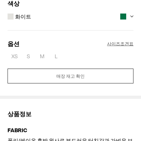
색상
화이트
옵션
사이즈조견표
XS
S
M
L
매장 재고 확인
화이트
그린
상품정보
FABRIC
폴리/레이온 혼방 원사로 부드러운 터치감과 가벼운 보