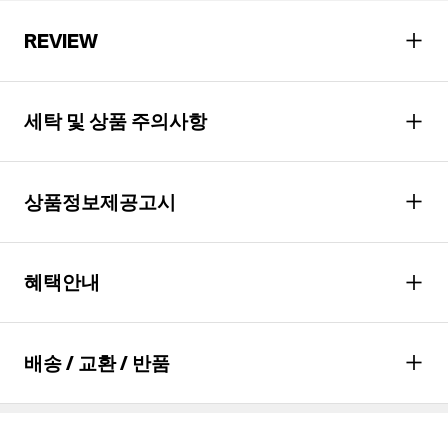
REVIEW
세탁 및 상품 주의사항
상품정보제공고시
불에 약함. 불꽃 주의
성별
여성
다리미질은 헝겊을 덮고 80~120˚c로 다리미질을 할 수 있다.
혜택안내
드라이클리닝을 해야 하며, 용제의 종류는 석유계에 한한다.
소재
GRX,WHX: 겉감: 레이온72%,
폴리에스터28%. (심지,보강재,
그늘에 뉘어서 건조한다
상표,무늬,레이스,밴드 등 제외)
포인트
최대
29,500
P 적립
배송 / 교환 / 반품
염소,산소계 표백제로 표백할 수 없다.
*할인적용과 실 결제 금액에 따라 최종 적립
색상
그린,화이트
포인트는 다를 수 있습니다.
세탁 후 건조할 때 기계건조를 할 수 없다.
물세탁은 되지 않는다.
혜택
월
59,000
원 결제(*
10
개월 할부 시)
치수
상품상세설명참조
배송안내