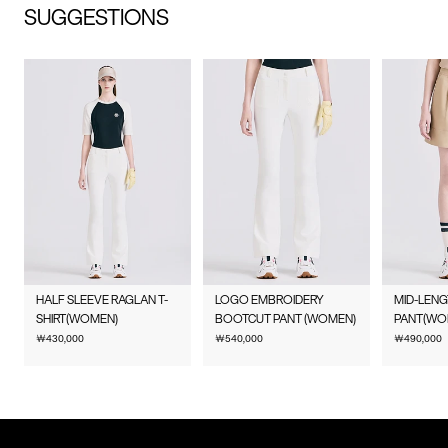
SUGGESTIONS
자세히 보기
무게
상품상세정보 참조
배송기간(물류센터)
교환/반품안내
본 상품은 오프라인 매장과 동시에 판매하는 상품이므로, 주문 접
시즌
여름
배송비
수 및 상품 준비 도중 판매가 증가하여 발송지연 또는 품절 될 수
무료배송
(
3만원 이상 구매 시, 무료
)
교환 및 반품은 상품수령 후 7일 이내에 요청 하셔야 하며, 수선 및
수선품 접수 안내
있으니 양해 부탁드립니다. 배송이 지연되는 경우 고객님께 빠르
제조자
코오롱인더스트리(주)FnC부문
착용상태가 없는 사용하지 않은 상품이어야 합니다.
게 안내 할 수 있도록 노력하겠습니다. [물류센터배송]
(수입품의 경우
단순 변심으로 인한 교환 및 반품 요청시 왕복 또는 편도 배송비
제품을 구입하신 매장 또는 인근 G/FORE 매장(직영점, 백화점,
결제완료 후 평균 3~5일(휴일 및 공휴일제외) 이내에 배송됩니다.
수입자를 함께 표기)
는 고객님 부담입니다.
할인점 등)을 통하여 수선 접수가 가능합니다.
물류센터 내 상품 부족시, 상품이 있는 타매장에서 이동받아 배송
맞교환은 불가능하며, 수령하신 상품이 물류센터로 입고된 후 요
매장 접수 시 수선 방법 및 비용에 대해 1차적으로 상담을 받으실
제조국
중국
하므로 평균 배송일보다 1~2일이 지연될 수 있습니다.
청하신 교환상품이 배송됩니다.
수 있습니다.
사이즈 교환만 가능하며 컬러 교환을 원하실 경우, 기존 상품 반
세탁방법 및
상품상세설명참조
배송지역
G/FORE 공식사이트에서 구매하신 상품은 서비스센터로 택배 접
품 후 재 주문이 필요합니다.
취급시
수만 가능합니다.
전국배송 가능 (제주도나 기타도서 지방은 별도의 요금이 부과됩
HALF SLEEVE RAGLAN T-
LOGO EMBROIDERY
MID-LEN
주의사항
반품에 의한 선환불은 불가능 하며, 반품 상품이 물류센터로 입고
수선 요청 제품과 함께 간단한 수선 내용 및 연락처를 작성한 메
니다.)
SHIRT(WOMEN)
BOOTCUT PANT (WOMEN)
PANT(WO
된 후 상품의 이상 유무를 확인한 후에 환불처리 해드립니다.
모를 동봉하여 보내주시기 바랍니다. (택배비는 선불 지급입니
￦
430,000
￦
540,000
￦
490,000
편의점 픽업 가능 상품에 한하여 주문 시 배송 주소에 원하시는
제조연월
2025년 11월
(해당 정보는 실제
다.)
GS25 편의점을 선택하여 수령 가능하며 상품 도착 시 문자로 안
1. 교환 & 반품시 주의사항
상품과 상이할 수 있음. 정확한
내해 드립니다. (편의점 픽업 상품은 배송완료 후 6일 이내 수령
제조일은 제품 별도 표기 참고)
교환 및 반품은 제품 수령 후 7일 이내에 가능합니다.
해야하며, 기간 내 미 수령 시, 배송비 고객 부담으로 반품 처리됩
수선품 접수 자세히 보기
상품은 착용한 흔적이 있거나, 상품tag가 손상된 경우 교환/반품/
니다. 이점 유의 바랍니다.)
품질보증기준
제품의 품질보증기간은