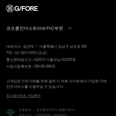
환불이 불가합니다. 교환시 맞교환은 불가능하며, 상품 입고 후
구입일로부터 1년, 입점사 제품의
교환을 원하시는 제품으로 배송해드립니다.
배송비
경우, 업체마다 다를 수 있음 그 외
교환 및 반품내역이 접수되지 않거나, 지정된 반송처로 반송되지
기준은 관련법 및 소비자분쟁해결
회원구매 시 배송비는 2,500원 (3만원 이상 무료) (도서,산간,오지
않을 시, 교환/반품/환불 절차가 지연되오니 양해 부탁 드립니다.
규정에 따름
일부 지역은 배송비가 추가됩니다.)
교환 및 반품 상품 포장 시 상품이 외부로 유실되지 않도록 테이
코오롱인더스트리㈜ FnC부문
도서지역 추가 배송료: 3,000~9,000원 (도서지역별로 상이하며
a/s책임자와
코오롱인더스트리(주)FnC부문
프 등으로 안전하게 포장하여 발송해 주시기 바랍니다.
추가 금액이 발생할 수 있습니다.)
전화번호
1588-7667
2. 교환 & 반품시 절차
대표이사 : 김민태
서울특별시 강남구 삼성로 518
상품 수령후 2~3일내 구매하신 사이트 "마이페이지" 주문/배송
TEL :
02-3677-9707
(유료)
내역조회에서 직접 접수 하시거나 고객센터를 통해 접수해주세
통신판매업신고 : 제2017-서울강남-02297호
요.
사업자등록번호 : 138-85-19612
직접 반품: 코오롱인더스트리 FnC부문 제품의 반품처 주소는 '경
기도 화성시 동탄산단 10길 74 코오롱 온라인 9층'입니다. / 고객
고객님은 안전거래를 위해 결제 시 저희 사이트에서 가입한 구매
센터:
02-3677-9707
(유료)
안전서비스를 이용하실 수 있습니다.
편의점 반품: 편의점 반품은 편의점 픽업이 가능한 상품에 한해서
토스페이먼츠 가입확인
이용 가능합니다. 편의점 반품 신청 후 발급되는 승인번호로
GS25에 설치된 PostBox에 반품 접수를 진행해 주시기 바랍니다.
코오롱물류 인터넷 쇼핑몰 (지정된 반송처로 반송되지 않을 시,
인증범위
코오롱 온라인 쇼핑몰 서비스
교환 및 반품 절차가 지연될 수 있습니다.)
유효기간
2023.10.04 ~ 2026.10.03