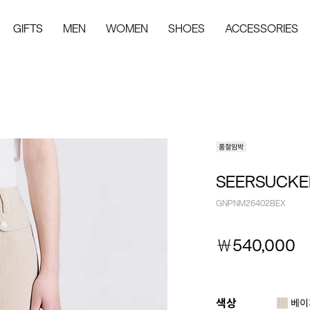
GIFTS
MEN
WOMEN
SHOES
ACCESSORIES
품절임박
SEERSUCKE
GNPNM26402BEX
￦
540,000
색상
베이