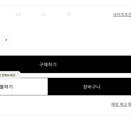
64
67
70
사이즈조
베이지
네이비
구매하기
 전해보세요!
물하기
장바구니
매장 재고 