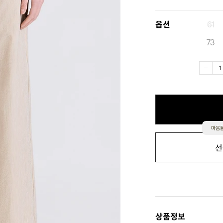
옵션
61
73
마음을
선
상품정보